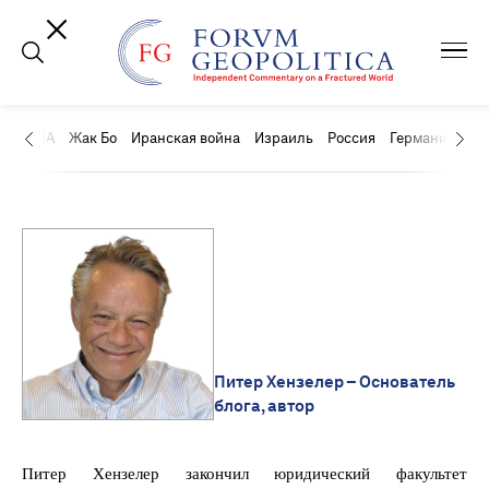
США
Жак Бо
Иранская война
Израиль
Россия
Германия
Ки
Питер Хензелер – Основатель
блога, автор
Питер Хензелер закончил юридический факультет