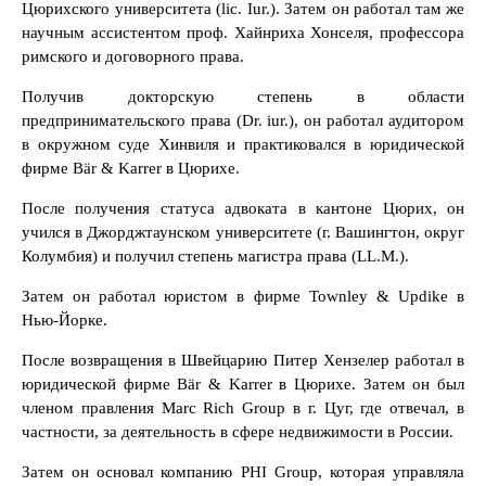
Цюрихского университета (lic. Iur.). Затем он работал там же
научным ассистентом проф. Хайнриха Хонселя, профессора
римского и договорного права.
Получив докторскую степень в области
предпринимательского права (Dr. iur.), он работал аудитором
в окружном суде Хинвиля и практиковался в юридической
фирме Bär & Karrer в Цюрихе.
После получения статуса адвоката в кантоне Цюрих, он
учился в Джорджтаунском университете (г. Вашингтон, округ
Колумбия) и получил степень магистра права (LL.M.).
Затем он работал юристом в фирме Townley & Updike в
Нью-Йорке.
После возвращения в Швейцарию Питер Хензелер работал в
юридической фирме Bär & Karrer в Цюрихе. Затем он был
членом правления Marc Rich Group в г. Цуг, где отвечал, в
частности, за деятельность в сфере недвижимости в России.
Затем он основал компанию PHI Group, которая управляла