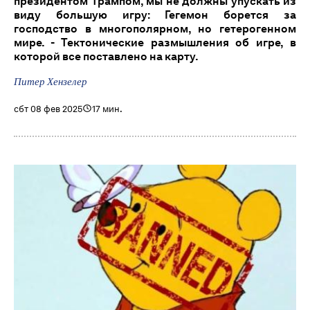
президентом Трампом, мы не должны упускать из
виду большую игру: Гегемон борется за
господство в многополярном, но гетерогенном
мире. - Тектонические размышления об игре, в
которой все поставлено на карту.
Питер Хензелер
сбт 08 фев 2025
17 мин.