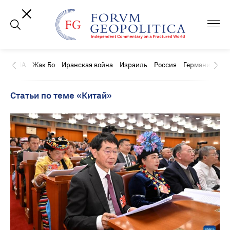
США
Жак Бо
Иранская война
Израиль
Россия
Германия
Ки
Статьи по теме «Китай»