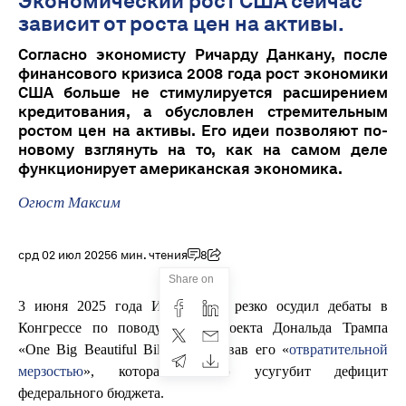
Экономический рост США сейчас
зависит от роста цен на активы.
Согласно экономисту Ричарду Данкану, после
финансового кризиса 2008 года рост экономики
США больше не стимулируется расширением
кредитования, а обусловлен стремительным
ростом цен на активы. Его идеи позволяют по-
новому взглянуть на то, как на самом деле
функционирует американская экономика.
Огюст Максим
срд 02 июл 2025
6 мин. чтения
8
Share on
3 июня 2025 года Илон Маск резко осудил дебаты в
Конгрессе по поводу законопроекта Дональда Трампа
«One Big Beautiful Bill Act», назвав его «
отвратительной
мерзостью
», которая только усугубит дефицит
федерального бюджета.