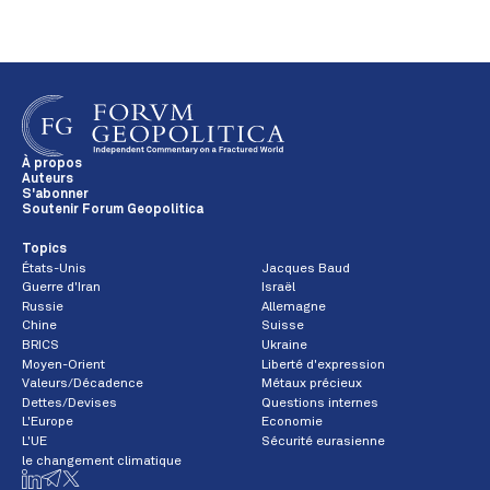
À propos
Auteurs
S'abonner
Soutenir Forum Geopolitica
Topics
États-Unis
Jacques Baud
Guerre d'Iran
Israël
Russie
Allemagne
Chine
Suisse
BRICS
Ukraine
Moyen-Orient
Liberté d'expression
Valeurs/Décadence
Métaux précieux
Dettes/Devises
Questions internes
L'Europe
Economie
L'UE
Sécurité eurasienne
le changement climatique