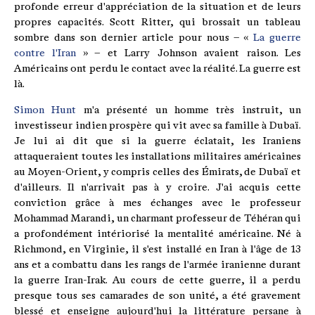
profonde erreur d'appréciation de la situation et de leurs
propres capacités. Scott Ritter, qui brossait un tableau
sombre dans son dernier article pour nous – «
La guerre
contre l'Iran
» – et Larry Johnson avaient raison. Les
Américains ont perdu le contact avec la réalité. La guerre est
là.
Simon Hunt
m'a présenté un homme très instruit, un
investisseur indien prospère qui vit avec sa famille à Dubaï.
Je lui ai dit que si la guerre éclatait, les Iraniens
attaqueraient toutes les installations militaires américaines
au Moyen-Orient, y compris celles des Émirats, de Dubaï et
d'ailleurs. Il n'arrivait pas à y croire. J'ai acquis cette
conviction grâce à mes échanges avec le professeur
Mohammad Marandi, un charmant professeur de Téhéran qui
a profondément intériorisé la mentalité américaine. Né à
Richmond, en Virginie, il s'est installé en Iran à l'âge de 13
ans et a combattu dans les rangs de l'armée iranienne durant
la guerre Iran-Irak. Au cours de cette guerre, il a perdu
presque tous ses camarades de son unité, a été gravement
blessé et enseigne aujourd'hui la littérature persane à