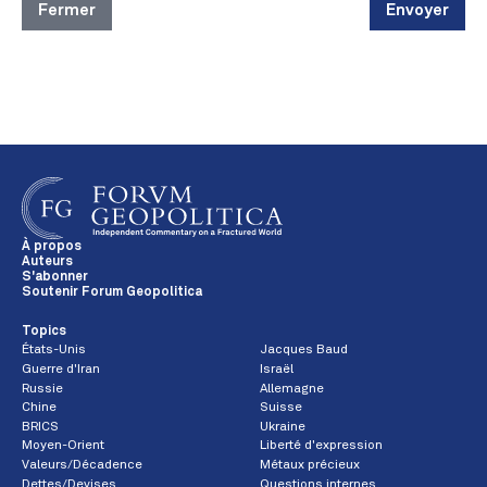
Fermer
Envoyer
À propos
Auteurs
S'abonner
Soutenir Forum Geopolitica
Topics
États-Unis
Jacques Baud
Guerre d'Iran
Israël
Russie
Allemagne
Chine
Suisse
BRICS
Ukraine
Moyen-Orient
Liberté d'expression
Valeurs/Décadence
Métaux précieux
Dettes/Devises
Questions internes