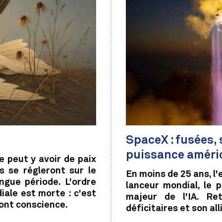
SpaceX : fusées, s
puissance améri
ne peut y avoir de paix
s se régleront sur le
En moins de 25 ans, l
ngue période. L'ordre
lanceur mondial, le 
iale est morte : c'est
majeur de l'IA. Re
 ont conscience.
déficitaires et son al