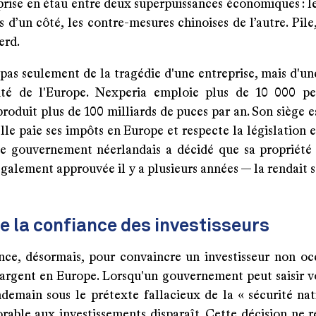
rise en étau entre deux superpuissances économiques : le
 d’un côté, les contre-mesures chinoises de l’autre. Pile,
erd.
t pas seulement de la tragédie d'une entreprise, mais d'un
lité de l'Europe. Nexperia emploie plus de 10 000 p
roduit plus de 100 milliards de puces par an. Son siège e
lle paie ses impôts en Europe et respecte la législation
le gouvernement néerlandais a décidé que sa propriété
galement approuvée il y a plusieurs années — la rendait sa
de la confiance des investisseurs
ce, désormais, pour convaincre un investisseur non oc
 argent en Europe. Lorsqu'un gouvernement peut saisir vo
demain sous le prétexte fallacieux de la « sécurité nati
rable aux investissements disparaît. Cette décision ne r