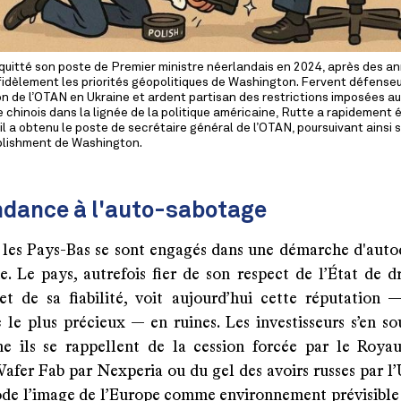
quitté son poste de Premier ministre néerlandais en 2024, après des 
fidèlement les priorités géopolitiques de Washington. Fervent défenseu
on de l’OTAN en Ukraine et ardent partisan des restrictions imposées a
 chinois dans la lignée de la politique américaine, Rutte a rapidement 
l a obtenu le poste de secrétaire général de l’OTAN, poursuivant ainsi 
ablishment de Washington.
ndance à l'auto-sabotage
, les Pays-Bas se sont engagés dans une démarche d'auto
. Le pays, autrefois fier de son respect de l’État de dr
et de sa fiabilité, voit aujourd’hui cette réputation 
 le plus précieux — en ruines. Les investisseurs s’en so
 ils se rappellent de la cession forcée par le Roy
fer Fab par Nexperia ou du gel des avoirs russes par l
ode l’image de l’Europe comme environnement prévisible 