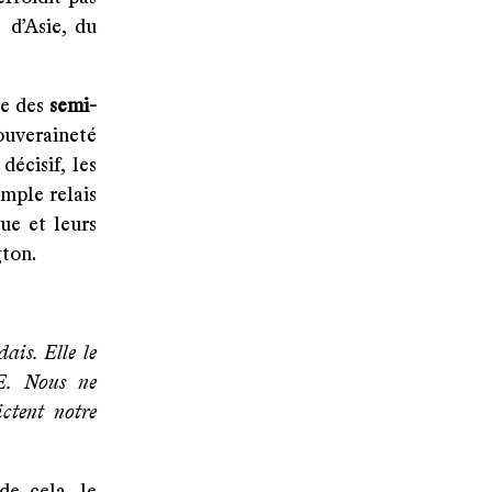
 d’Asie, du
ne des
semi-
uveraineté
écisif, les
mple relais
ue et leurs
gton.
ais. Elle le
UE. Nous ne
ctent notre