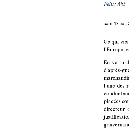
Felix Abt
sam. 18 oct.
Ce qui vie
l’Europe re
En vertu d
d'après-gue
marchandis
l'une des 
conducteur
placées so
directeur 
justificati
gouvernanc