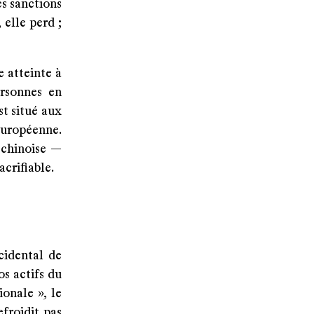
s sanctions
 elle perd ;
e atteinte à
ersonnes en
st situé aux
 européenne.
 chinoise —
crifiable.
cidental de
s actifs du
onale », le
efroidit pas