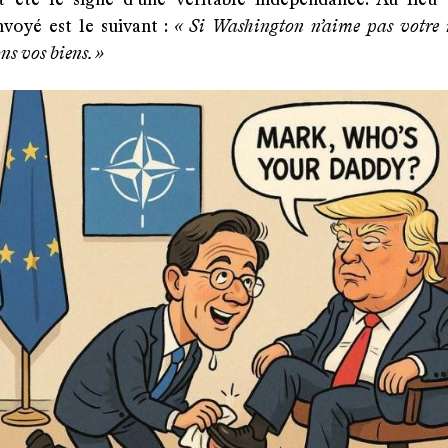
t été le signe d’une véritable indépendance. Au lieu 
voyé est le suivant :
« Si Washington n’aime pas votre n
ns vos biens. »