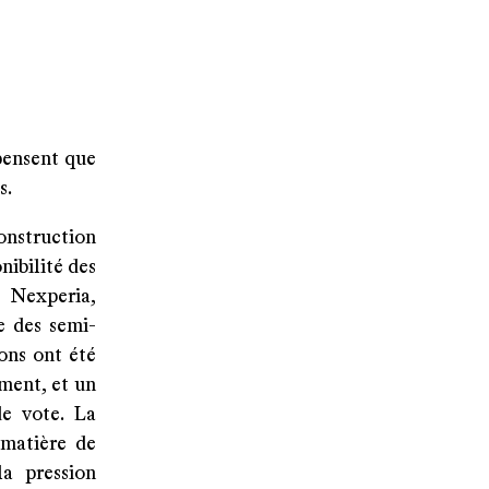
pensent que
s.
onstruction
nibilité des
e Nexperia,
e des semi-
ons ont été
ment, et un
de vote. La
 matière de
la pression