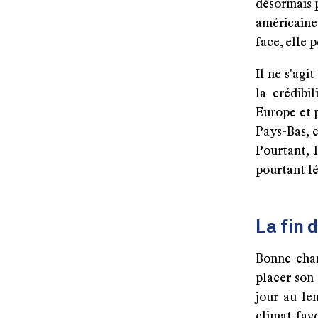
désormais p
américaines
face, elle p
Il ne s'agi
la crédibi
Europe et p
Pays-Bas, e
Pourtant, 
pourtant lé
La fin 
Bonne chan
placer son
jour au len
climat favo