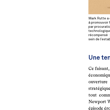
Mark Rutte a 
à promouvoir 
par procurati
technologique
récompensé : i
sein de l’est
Une te
Ce faisant
économique
ouverture 
stratégique
tout comme
Newport Wa
épisode ér