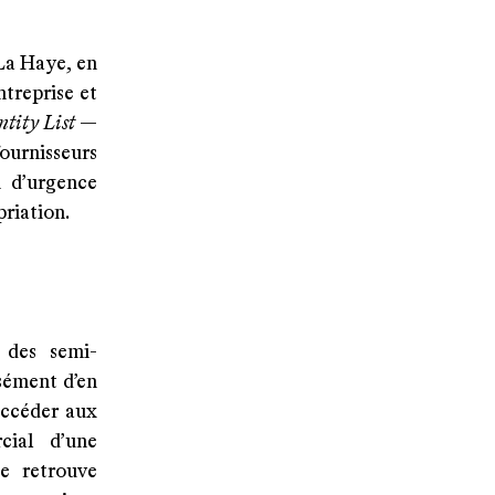
La Haye, en
ntreprise et
ntity List
—
ournisseurs
i d’urgence
priation.
r des semi-
sément d’en
accéder aux
cial d’une
e retrouve