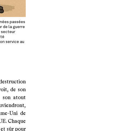
années passées
r de la guerre
u secteur
été
son service au
destruction
oit, de son
— son atout
uviendront,
aume-Uni de
’UE. Chaque
et sûr pour