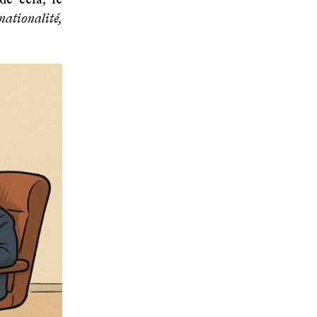
de cela, le
ationalité,