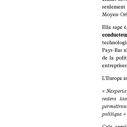
seulement 
Moyen-Orie
Elle sape 
conducteu
technologi
Pays-Bas n
de la poli
entreprises
L’Europe au
« Nexperia 
restera tan
permettrons
politique. »