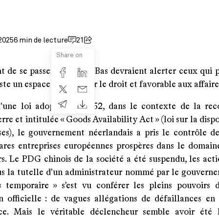
 2025
6 min de lecture
21
Share on
nt de se passer aux Pays-Bas devraient alerter ceux qui 
ste un espace sûr, régi par le droit et favorable aux affaire
'une loi adoptée en 1952, dans le contexte de la rec
rre et intitulée « Goods Availability Act » (loi sur la dispo
es), le gouvernement néerlandais a pris le contrôle d
rares entreprises européennes prospères dans le domain
s. Le PDG chinois de la société a été suspendu, les acti
us la tutelle d’un administrateur nommé par le gouverne
« temporaire » s’est vu conférer les pleins pouvoirs 
on officielle : de vagues allégations de défaillances en
e. Mais le véritable déclencheur semble avoir été 