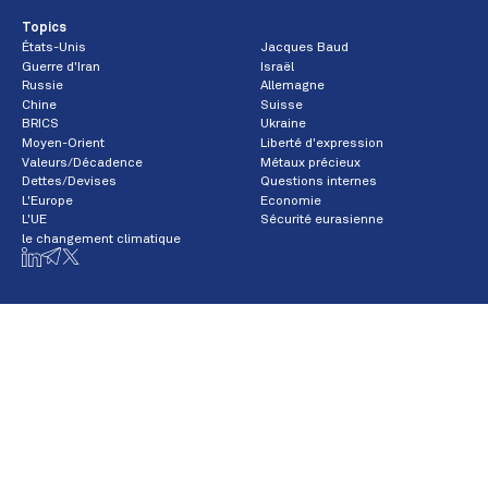
Topics
États-Unis
Jacques Baud
Guerre d'Iran
Israël
Russie
Allemagne
Chine
Suisse
BRICS
Ukraine
Moyen-Orient
Liberté d'expression
Valeurs/Décadence
Métaux précieux
Dettes/Devises
Questions internes
L'Europe
Economie
L'UE
Sécurité eurasienne
le changement climatique