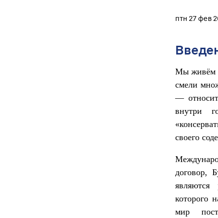
птн 27 фев 
Введе
Мы живём в
смели множ
— относит
внутри г
«консерва
своего сод
Междунаро
договор, 
являются 
которого 
мир пост