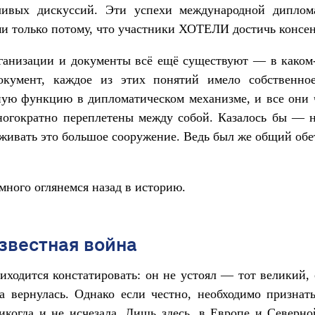
чивых дискуссий. Эти успехи международной диплом
 только потому, что участники ХОТЕЛИ достичь консен
ганизации и документы всё ещё существуют — в каком
кумент, каждое из этих понятий имело собственное
ую функцию в дипломатическом механизме, и все они 
ногократно переплетены между собой. Казалось бы — н
живать это большое сооружение. Ведь был же общий обе
много оглянемся назад в историю.
звестная война
иходится констатировать: он не устоял — тот великий
а вернулась. Однако если честно, необходимо признат
икогда и не исчезала. Лишь здесь, в Европе и Северн