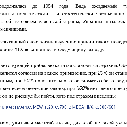
родолжалась до 1954 года. Ведь ожидаемый «
ский и политический – и стратегически чрезвычайно 
этой не совсем маленькой страны, Украины, казались
аманчивыми.
освятивший свою жизнь изучению причин такого поведе
овине XIX века пришел к следующему выводу:
тветствующей прибылью капитал становится дерзким. Обе
капитал согласен на всякое применение, при 20% он стан
нным, при 50% положительно готов сломать себе голову,
ирает всечеловеческие законы, при 300% нет такого прест
 он не рискнул бы пойти, хоть под страхом виселицы
: КАРЛ МАРКС, MEW, Т. 23, С. 788, В MEGA² II/6, С. 680/681
зом, учитывая масштаб задачи, для этой не такой уж 