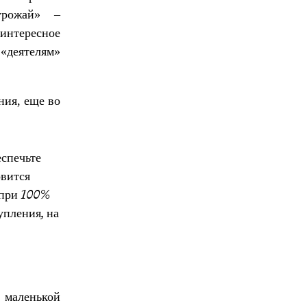
урожай» –
интересное
 «деятелям»
ния, еще во
спечьте
овится
 при 100%
упления, на
и маленькой