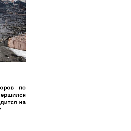
воров по
ершился
одится на
?