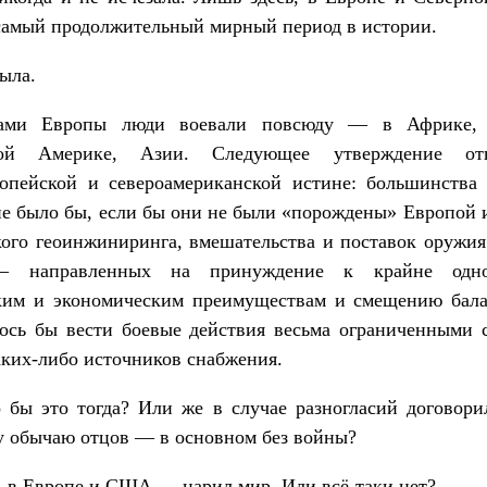
самый продолжительный мирный период в истории.
ыла.
лами Европы люди воевали повсюду — в Африке
ной Америке, Азии. Следующее утверждение от
ропейской и североамериканской истине: большинства 
не было бы, если бы они не были «порождены» Европой
кого геоинжиниринга, вмешательства и поставок оружи
 направленных на принуждение к крайне одно
ким и экономическим преимуществам и смещению бал
ось бы вести боевые действия весьма ограниченными с
аких-либо источников снабжения.
 бы это тогда? Или же в случае разногласий договори
у обычаю отцов — в основном без войны?
 в Европе и США — царил мир. Или всё-таки нет?