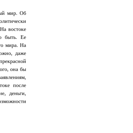
ый мир. Об
политически
 На востоке
о быть. Ее
го мира. На
можно, даже
прекрасной
ого, она бы
аявлениям,
токе после
е, деньги,
озможности