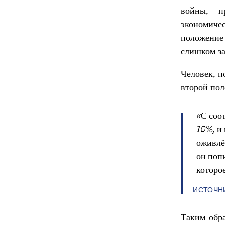
войны, п
экономиче
положение 
слишком з
Человек, п
второй пол
«С соо
10%, и 
оживлё
он поп
которое
ИСТОЧНИК
Таким обра