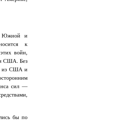
, Южной и
носится к
этих войн,
 и США. Без
я из США и
сторонним
анса сил —
редствами,
лись бы по