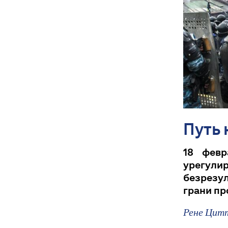
Путь 
18 февр
урегул
безрезул
грани пр
Рене Цит