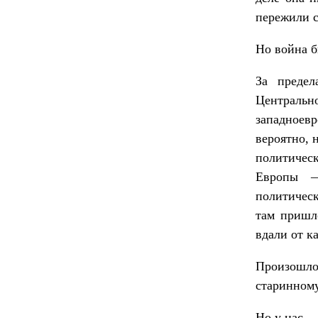
пережили 
Но война б
За преде
Централь
западноев
вероятно, 
политичес
Европы —
политичес
там пришл
вдали от к
Произошло
старинном
Но у нас —