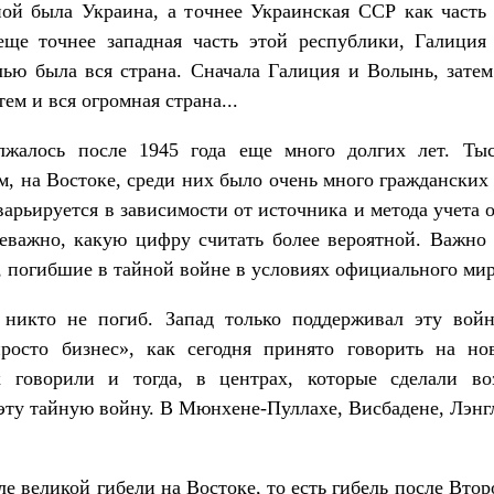
ой была Украина, а точнее Украинская ССР как часть
еще точнее западная часть этой республики, Галиция
ью была вся страна. Сначала Галиция и Волынь, зате
тем и вся огромная страна...
лжалось после 1945 года еще много долгих лет. Ты
м, на Востоке, среди них было очень много гражданских
арьируется в зависимости от источника и метода учета о
еважно, какую цифру считать более вероятной. Важно 
 погибшие в тайной войне в условиях официального мир
 никто не погиб. Запад только поддерживал эту войн
просто бизнес», как сегодня принято говорить на но
к говорили и тогда, в центрах, которые сделали в
эту тайную войну. В Мюнхене-Пуллахе, Висбадене, Лэнг
ле великой гибели на Востоке, то есть гибель после Вто