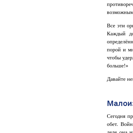
противоре
возможными
Все эти ор
Каждый до
определённ
порой и м
чтобы удер
больше!»
Давайте не
Малои
Сегодня пр
обет. Войн
деле она н