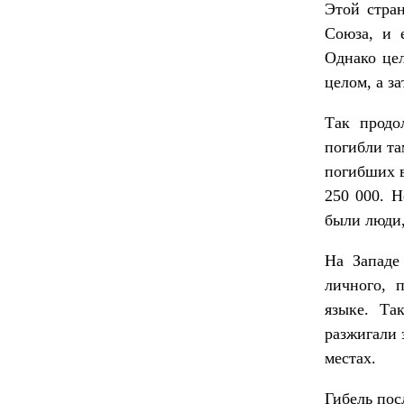
Этой стран
Союза, и 
Однако цел
целом, а за
Так продо
погибли та
погибших в
250 000. Н
были люди,
На Западе
личного, 
языке. Та
разжигали 
местах.
Гибель пос