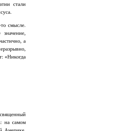
атии стали
суса.
-то смысле.
 значение,
частично, а
еразрывно,
т: «Никогда
, священный
ь: на самом
ой Америке,