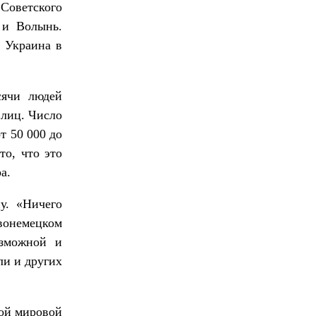
 Советского
 и Волынь.
м Украина в
сячи людей
 лиц. Число
т 50 000 до
то, что это
а.
у. «Ничего
вонемецком
озможной и
ли и других
рой мировой