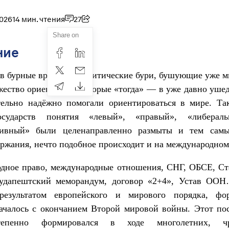
2026
14 мин. чтения
27
Share on
ние
 бурные времена. Политические бури, бушующие уже м
ество ориентиров, которые «тогда» — в уже давно уш
ельно надёжно помогали ориентироваться в мире. Та
осударств понятия «левый», «правый», «либерал
тивный» были целенаправленно размыты и тем са
ержания, нечто подобное происходит и на международном
дное право, международные отношения, СНГ, ОБСЕ, Ст
Будапештский меморандум, договор «2+4», Устав ОО
результатом европейского и мирового порядка, фо
началось с окончанием Второй мировой войны. Этот по
епенно формировался в ходе многолетних, чр