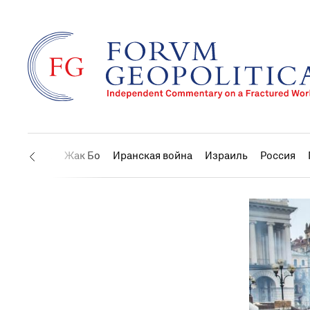
США
Жак Бо
Иранская война
Израиль
Россия