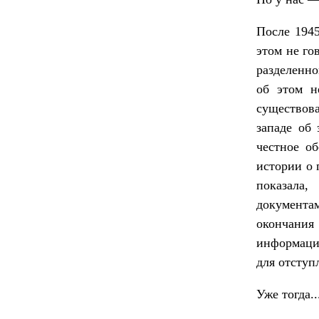
После 194
этом не го
разделенно
об этом н
существова
западе об 
честное о
истории о 
показала,
документа
окончания
информаци
для отступ
Уже тогда..