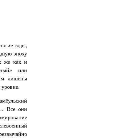
ногие годы,
едшую эпоху
к же как и
ьный» или
мым лишены
 уровне.
амбульский
Н… Все они
рмирование
слевоенный
езвычайно