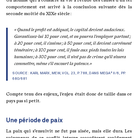
Un homme qui a consacré sa vie à l'étude des causes d'un tel
comportement est arrivé à la conclusion suivante dès la
seconde moitié du XIXe siècle :
« Quand le profit est adéquat, le capital devient audacieux.
Garantissez-lui 10 pour cent, et on pourra l'employer partout ;
à 20 pour cent, il s'anime ; à 50 pour cent, il devient carrément
téméraire ; à 100 pour cent, il foule aux pieds toutes les lois
humaines ; à 300 pour cent, il n'est pas de crime qu'il n'osera
commettre, même s'il encourt la potence.»
SOURCE : KARL MARX, MEW, VOL. 23, P. 788, DANS MEGA² II/6, PP.
680/681
Compte tenu des enjeux, l'enjeu était donc de taille dans ce
pays pas si petit.
Une période de paix
La paix qui s’ensuivit ne fut pas aisée, mais elle dura. Les
vainqueurs de ce conflit interne accordèrent rapidement