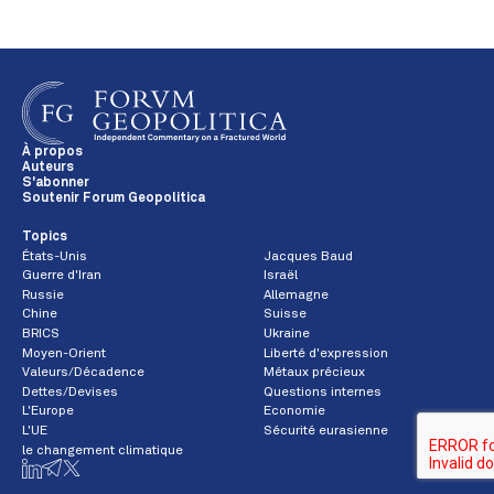
À propos
Auteurs
S'abonner
Soutenir Forum Geopolitica
Topics
États-Unis
Jacques Baud
Guerre d'Iran
Israël
Russie
Allemagne
Chine
Suisse
BRICS
Ukraine
Moyen-Orient
Liberté d'expression
Valeurs/Décadence
Métaux précieux
Dettes/Devises
Questions internes
L'Europe
Economie
L'UE
Sécurité eurasienne
le changement climatique