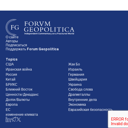
О сайте
Авторы
Подписаться
Поддержать Forum Geopolitica
Topics
США
Жак Бо
Иранская война
Израиль
Россия
Германия
Китай
Швейцария
БРИКС
Украина
Ближний Восток
Свобода слова
Ценности/Декаданс
Драгметаллы
Долги/Валюты
Внутренние дела
Европа
Экономика
ЕС
Евразийская безопасность
изменение климата