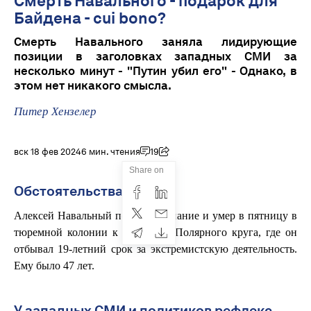
Смерть Навального - подарок для
Байдена - cui bono?
Смерть Навального заняла лидирующие
позиции в заголовках западных СМИ за
несколько минут - "Путин убил его" - Однако, в
этом нет никакого смысла.
Питер Хензелер
вск 18 фев 2024
6 мин. чтения
19
Share on
Обстоятельства дела
Алексей Навальный потерял сознание и умер в пятницу в
тюремной колонии к северу от Полярного круга, где он
отбывал 19-летний срок за экстремистскую деятельность.
Ему было 47 лет.
У западных СМИ и политиков рефлекс