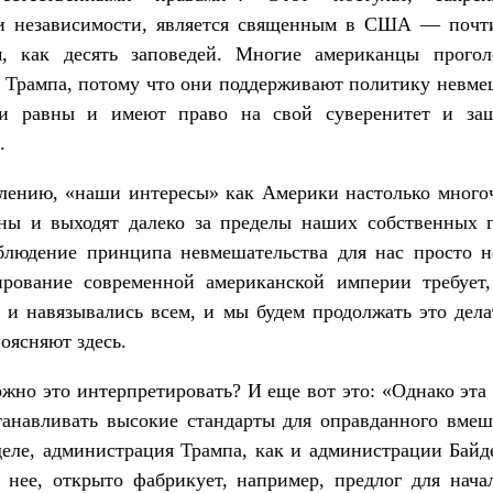
и независимости, является священным в США — почт
, как десять заповедей. Многие американцы прогол
 Трампа, потому что они поддерживают политику невме
и равны и имеют право на свой суверенитет и за
.
алению, «наши интересы» как Америки настолько много
зны и выходят далеко за пределы наших собственных г
облюдение принципа невмешательства для нас просто н
рование современной американской империи требует
 и навязывались всем, и мы будем продолжать это дел
поясняют здесь.
жно это интерпретировать? И еще вот это: «Однако эта
анавливать высокие стандарты для оправданного вмеш
еле, администрация Трампа, как и администрации Бай
 нее, открыто фабрикует, например, предлог для нача