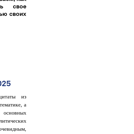
ть свое
ью своих
025
цитаты из
тематике, а
 основных
олитических
 очевидным,