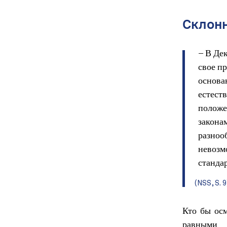
Склонн
– В Де
свое п
основа
естест
положе
закона
разноо
невозм
стандар
(NSS, S. 9
Кто бы осм
равными 