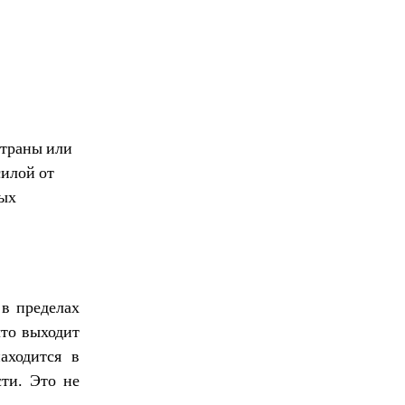
Страны или
силой от
ных
в пределах
что выходит
аходится в
сти. Это не