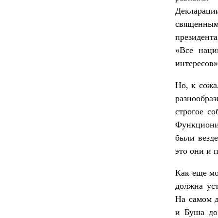
Деклараци
священным
президента
«Все наци
интересов»
Но, к сож
разнообра
строгое с
Функциони
были везде
это они и 
Как еще мо
должна уст
На самом д
и Буша до