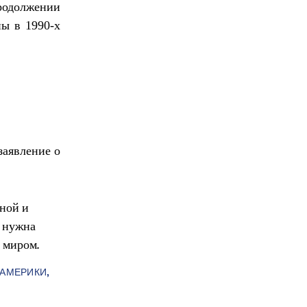
родолжении
ы в 1990-х
заявление о
ной и
е нужна
с миром.
АМЕРИКИ,