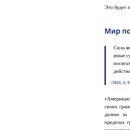
Это будет 
Мир п
Сила я
иные с
посяга
действ
(NSS, S. 8
«Американ
своих гран
далеко за
пределах г