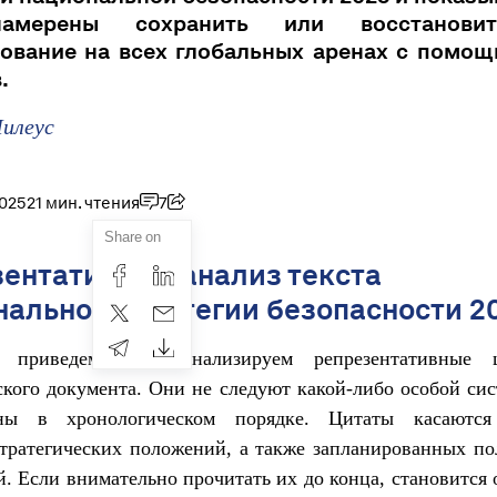
мерены сохранить или восстанови
ование на всех глобальных аренах с помощ
.
Милеус
2025
21 мин. чтения
7
Share on
ентативный анализ текста
альной стратегии безопасности 2
приведем и проанализируем репрезентативные 
ского документа. Они не следуют какой-либо особой сис
ены в хронологическом порядке. Цитаты касаются
тратегических положений, а также запланированных п
й. Если внимательно прочитать их до конца, становится