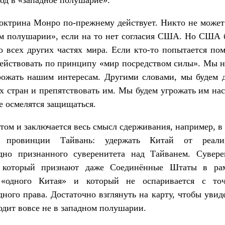
ход в «западное полушарие».
октрина Монро по-прежнему действует. Никто не может
м полушарии», если на то нет согласия США. Но США 
о всех других частях мира. Если кто-то попытается по
ействовать по принципу «мир посредством силы». Мы 
рожать нашим интересам. Другими словами, мы будем д
х стран и препятствовать им. Мы будем угрожать им нас
е осмелятся защищаться.
том и заключается весь смысл сдерживания, например, 
й провинции Тайвань: удержать Китай от реали
дно признанного суверенитета над Тайванем. Сувере
 который признают даже Соединённые Штаты в ра
«одного Китая» и который не оспаривается с то
ного права. Достаточно взглянуть на карту, чтобы увиде
одит вовсе не в западном полушарии.