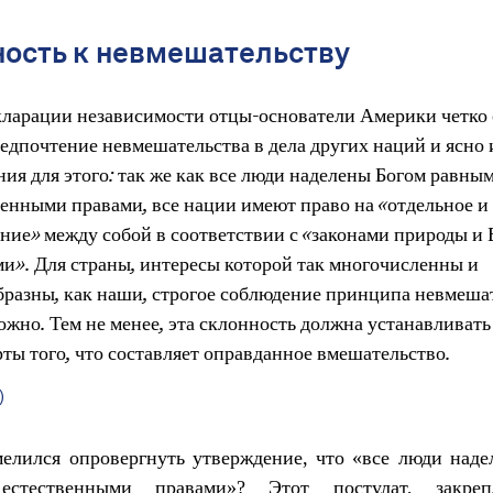
ость к невмешательству
кларации независимости отцы-основатели Америки четко
редпочтение невмешательства в дела других наций и ясно
ния для этого: так же как все люди наделены Богом равны
венными правами, все нации имеют право на «отдельное и
ние» между собой в соответствии с «законами природы и
ми». Для страны, интересы которой так многочисленны и
бразны, как наши, строгое соблюдение принципа невмеша
ожно. Тем не менее, эта склонность должна устанавливат
ты того, что составляет оправданное вмешательство.
)
елился опровергнуть утверждение, что «все люди над
естественными правами»? Этот постулат, закре