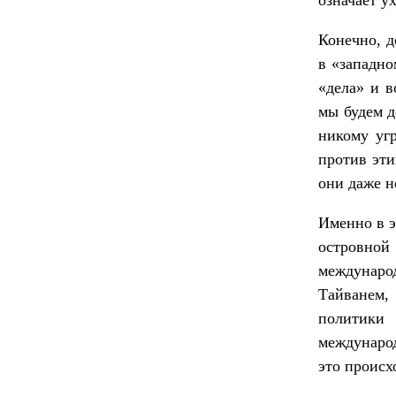
означает у
Конечно, д
в «западно
«дела» и в
мы будем д
никому уг
против эти
они даже н
Именно в э
островно
междунаро
Тайванем,
политики 
международ
это происх