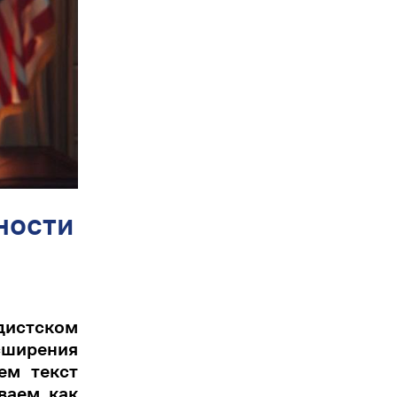
ности
дистском
асширения
ем текст
ваем, как