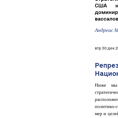
США на
доминир
вассалов
Андреас 
втр 30 дек 
Репрез
Национ
Ниже мы 
стратегиче
располож
политико-с
мер и целе