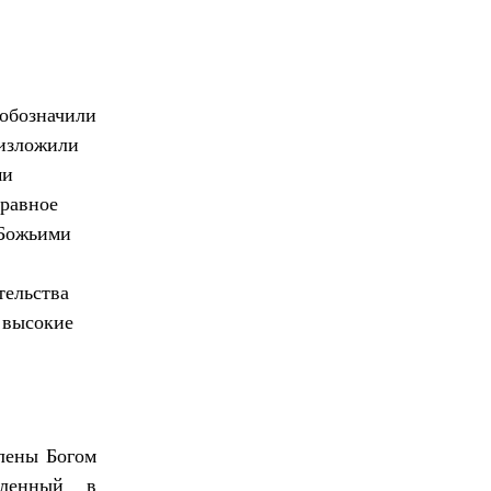
 обозначили
 изложили
ми
 равное
 Божьими
тельства
ь высокие
елены Богом
пленный в