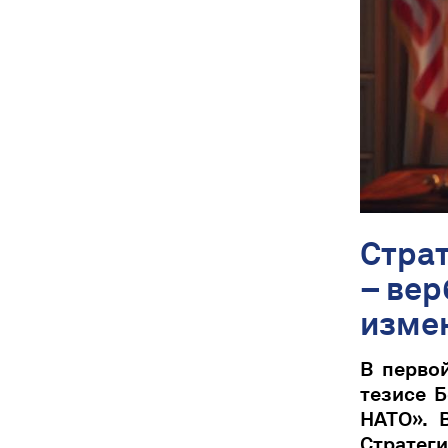
Стра
– вер
измен
В перво
тезисе Б
НАТО». 
Стратеги