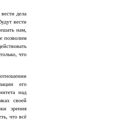
 вести дела
будут вести
мешать нам,
не позволим
ействовать
только, что
в отношении
зации его
нитета над
мках своей
чки зрения
ть, что всё