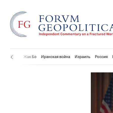
США
Жак Бо
Иранская война
Израиль
Россия