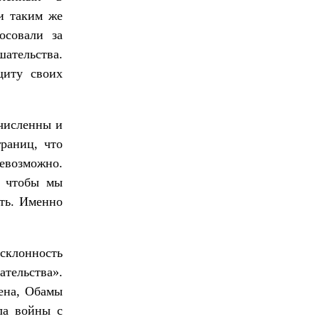
и таким же
осовали за
шательства.
щиту своих
численны и
раниц, что
евозможно.
, чтобы мы
ать. Именно
 склонность
ательства».
дена, Обамы
ла войны с