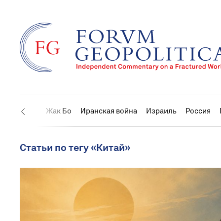
США
Жак Бо
Иранская война
Израиль
Россия
Статьи по тегу «Китай»