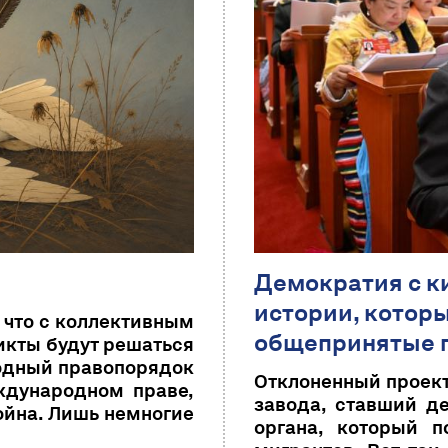
Демократия с к
истории, которы
 что с коллективным
общепринятые 
икты будут решаться
родный правопорядок
Отклоненный проект
ждународном праве,
завода, ставший де
ойна. Лишь немногие
органа, который 