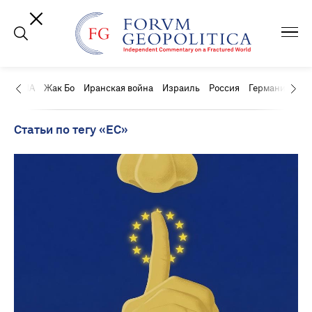
США
Жак Бо
Иранская война
Израиль
Россия
Германия
Ки
Статьи по тегу «ЕС»