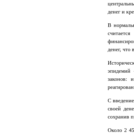
центральн
денег и кр
В нормальн
считается
финансиро
денег, что
Историчес
эпидемий 
законов: 
реагирован
С введение
своей ден
сохранив п
Около 2 45