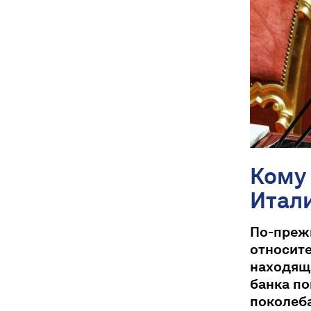
Кому
Итал
По-пре
относите
находяще
банка по
поколеба