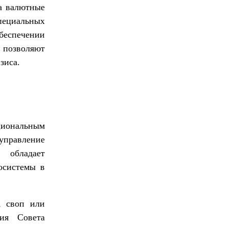
а валютные
пециальных
еспечении
 позволяют
зиса.
иональным
 управление
 обладает
осистемы в
, своп или
ия Совета