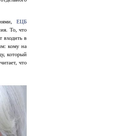
риями,
ЕЦБ
ия. То, что
т входить в
м: кому на
ду, который
читает, что