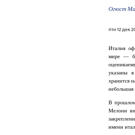
Огюст Ма
птн 12 дек 2
Италия оф
мире — бо
оцениваем
указаны в
хранится н
небольшая
В прошлом 
Мелони вн
закреплени
имени итал