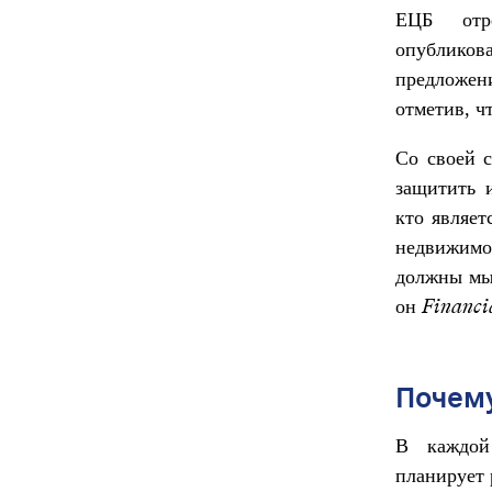
ЕЦБ отре
опубликов
предложени
отметив, ч
Со своей 
защитить и
кто являет
недвижимос
должны мы 
он
Financi
Почему
В каждой
планирует 