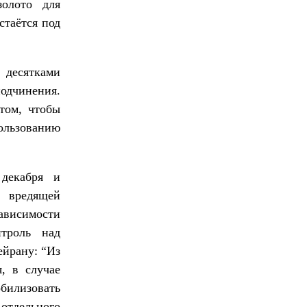
олото для
стаётся под
 десятками
подчинения.
 том, чтобы
льзованию
декабря и
 вредящей
ависимости
троль над
ейрану: “Из
, в случае
обилизовать
 отдельного