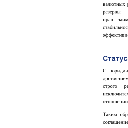
валютных 
резервы —
прав заи
стабильно
эффективно
Статус
С юридич
достоянием
строго р
исключите
отношении 
Таким обр
соглашен