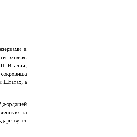
езервами в
ти запасы,
ВП Италии,
 сокровища
х Штатах, а
с Джорджией
вленную на
ударству от