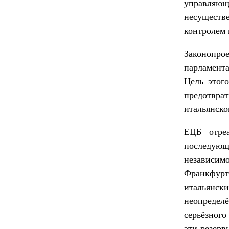
управляю
несуществе
контролем 
Законопро
парламента
Цель этого
предотвр
итальянско
ЕЦБ отре
последую
независим
Франкфур
итальянски
неопредел
серьёзного
эти резерв