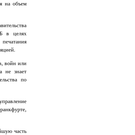
я на объем
авительства
ЦБ в целях
 печатания
ляцией.
, войн или
а не знает
ельства по
 управление
ранкфурте,
ейшую часть