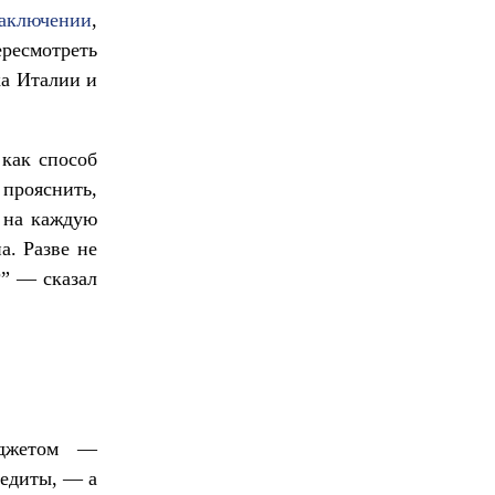
ключении
,
ресмотреть
ка Италии и
как способ
 прояснить,
ь на каждую
а. Разве не
?” — сказал
юджетом —
редиты, — а