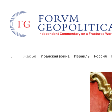
США
Жак Бо
Иранская война
Израиль
Россия