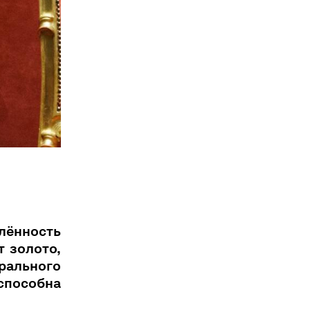
ённость
т золото,
трального
 способна