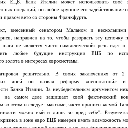
щих ЕЦБ. Банк Италии может использовать своё з
нных операций, но любое крупное его задействование о
и правом вето со стороны Франкфурта.
ект, внесенный сенатором Маланом и несколькими
риев, направлен на то, чтобы разорвать эту цепочку 
 шага не является чисто символической: речь идёт о
атить любые будущие инструкции ЕЦБ по испо
го золота в интересах евросистемы.
агировал решительно. В своих заключениях от 2 
щих дней он назвал реформу «непонятной» и
ости Банка Италии. За неубедительным аргументом нез
т на самом деле защищает свой фактический кон
м золотом и следует максиме, часто приписываемой Тал
ённости можно выйти лишь во вред себе”. Разумеется
 кризиса в зоне евро ЕЦБ намерен иметь возможность м
ы для защиты единой валюты, а не для финансирования