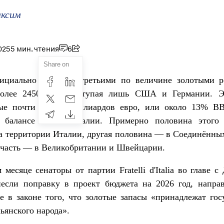
ксим
025
5 мин. чтения
6
Share on
ициально обладает третьими по величине золотыми р
лее 2450 тонн, уступая лишь США и Германии. Э
ые почти в 300 миллиардов евро, или около 13% В
 балансе Банка Италии. Примерно половина этого
а территории Италии, другая половина — в Соединённы
 часть — в Великобритании и Швейцарии.
месяце сенаторы от партии Fratelli d'Italia во главе 
если поправку в проект бюджета на 2026 год, напра
е в законе того, что золотые запасы «принадлежат гос
ьянского народа».