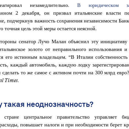
агировал незамедлительно.
В юридическом за
анном 2 декабря, он призвал итальянские власти пе
е, подчеркнув важность сохранения независимости Бан
то точная цель этой меры остается неясной.
стороны сенатор Лучо Малан объяснил эту инициативу 
тальянское золото от неправильного использования и
ся его истинным владельцем. “В Италии собственност
ть, каждый автомобиль, каждую лодку зарегистрирован
сделать то же самое с активом почти на 300 млрд евро
.
al Times
 такая неоднозначность?
 стране центральное правительство управляет б
расходы, повышает налоги и при необходимости берет к