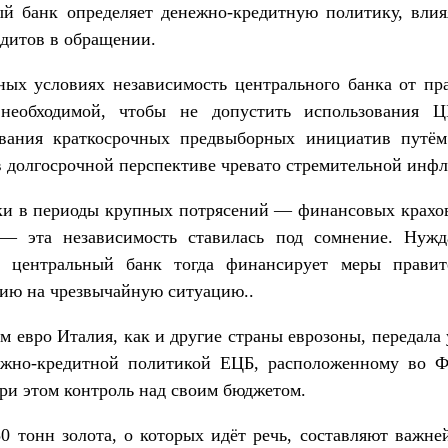
ый банк определяет денежно-кредитную политику, влия
едитов в обращении.
ых условиях независимость центрального банка от пр
 необходимой, чтобы не допустить использования 
вания краткосрочных предвыборных инициатив путём
 в долгосрочной перспективе чревато стремительной инф
ки в периоды крупных потрясений — финансовых крахов
— эта независимость ставилась под сомнение. Нужд
и центральный банк тогда финансирует меры правит
ию на чрезвычайную ситуацию..
м евро Италия, как и другие страны еврозоны, передала
ежно-кредитной политикой ЕЦБ, расположенному во Ф
ри этом контроль над своим бюджетом.
0 тонн золота, о которых идёт речь, составляют важн