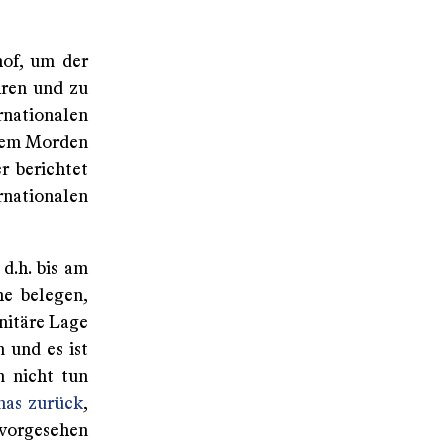
hof, um der
hren und zu
nationalen
 dem Morden
r berichtet
nationalen
 d.h. bis am
he belegen,
nitäre Lage
n und es ist
n nicht tun
mas zurück
,
 vorgesehen