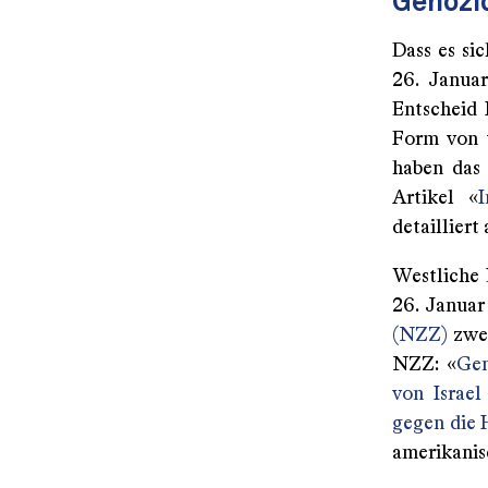
Genozid
Dass es sic
26. Januar
Entscheid 
Form von v
haben das 
Artikel «
I
detailliert 
Westliche 
26. Januar
(NZZ)
zwei
NZZ: «
Gen
von Israel
gegen die 
amerikanisc