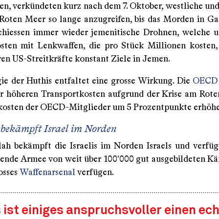
en, verkündeten kurz nach dem 7. Oktober, westliche und 
 Roten Meer so lange anzugreifen, bis das Morden in Ga
chiessen immer wieder jemenitische Drohnen, welche 
osten mit Lenkwaffen, die pro Stück Millionen kosten,
en US-Streitkräfte konstant Ziele in Jemen.
gie der Huthis entfaltet eine grosse Wirkung. Die
OECD
 höheren Transportkosten aufgrund der Krise am Rote
kosten der OECD-Mitglieder um 5 Prozentpunkte erhöh
 bekämpft Israel im Norden
lah bekämpft die Israelis im Norden Israels und verfüg
ende Armee von weit über 100'000 gut ausgebildeten Kä
osses
Waffenarsenal
verfügen.
 ist einiges anspruchsvoller einen ec