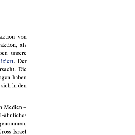
aktion von
aktion, als
ben unsere
iziert
. Der
rsacht. Die
ngen haben
 sich in den
en Medien –
1-ähnliches
s genommen,
ross-Israel