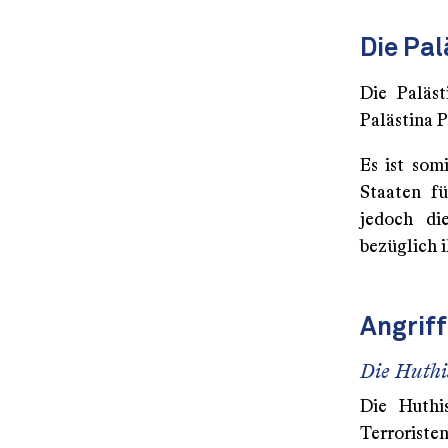
Die Pal
Die Paläst
Palästina P
Es ist som
Staaten fü
jedoch di
bezüglich i
Angriff
Die Huthi
Die Huthi
Terrorist