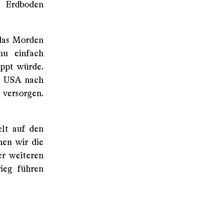
m Erdboden
 das Morden
hu einfach
oppt würde.
en USA nach
 versorgen.
elt auf den
hen wir die
er weiteren
ieg führen