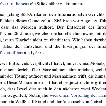
iver to the sea
» ein Stück näher zu kommen.
r gelang Süd-Afrika an den Internationalen Gerichts
lichkeit dieses Gemetzel an Zivilisten vor Augen zu fü
, dass das Morden aufhört. Der Entscheid des Inter
fs vom 26. Januar, welcher die Israelis klar anwies, mit
, ist an Klarheit nicht zu überbieten. Wir haben darübe
 dabei den Entscheid und die Erwägungen des Inter
ofs
detailliert
analysiert.
eses Entscheids verpflichtet Israel, innert eines Monats,
r, einen Bericht über Massnahmen einzureichen, welc
l mit der Tötung aufhört und Massnahmen trifft, die huma
rn. Diese Massnahmen hat Israel bis jetzt nicht ergriffe
lich, dass Israel dies auch in den nächsten zwei Woche
 im Gegenteil, Netanjahu
wies einen Vorschlag der Ha
hem ein Waffenstillstand und der Austausch von Geiseln