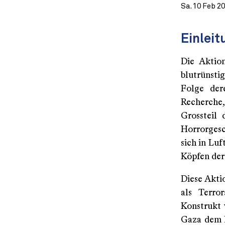
Sa. 10 Feb 2
Einleit
Die Aktio
blutrünsti
Folge der
Recherche
Grossteil 
Horrorges
sich in Luf
Köpfen der
Diese Akti
als Terror
Konstrukt 
Gaza dem E