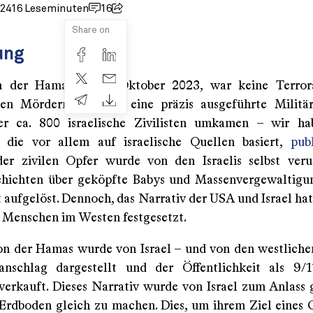
024
16 Leseminuten
16
Share on
ung
n der Hamas am 7. Oktober 2023, war keine Terror
gen Mördern, sondern eine präzis ausgeführte Militär
er ca. 800 israelische Zivilisten umkamen – wir ha
, die vor allem auf israelische Quellen basiert,
publ
der zivilen Opfer wurde von den Israelis selbst veru
chichten über geköpfte Babys und Massenvergewaltigu
t aufgelöst. Dennoch, das Narrativ der USA und Israel hat
 Menschen im Westen festgesetzt.
on der Hamas wurde von Israel – und von den westlich
anschlag dargestellt und der Öffentlichkeit als 9/1
verkauft. Dieses Narrativ wurde von Israel zum Anlas
rdboden gleich zu machen. Dies, um ihrem Ziel eines G