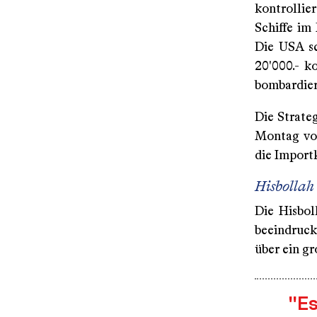
kontrollier
Schiffe im
Die USA s
20'000.- k
bombardier
Die Strate
Montag vor
die Import
Hisbollah
Die Hisbol
beeindruck
über ein gr
"Es