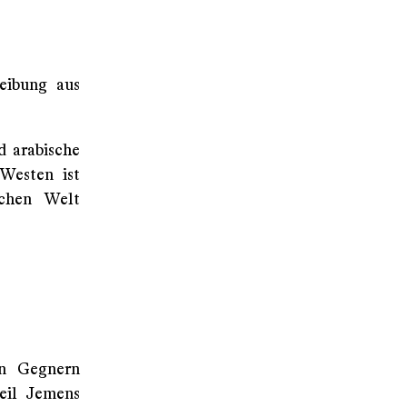
reibung aus
d arabische
 Westen ist
schen Welt
en Gegnern
eil Jemens