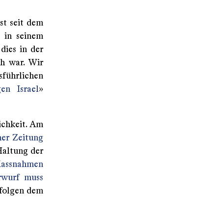
st seit dem
t in seinem
dies in der
ch war. Wir
sführlichen
en Israel
»
ichkeit. Am
er Zeitung
 Haltung der
Massnahmen
rwurf muss
l folgen dem