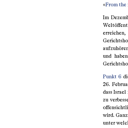
«
From the r
Im Dezembe
Weltöffent
erreichen
Gerichtsho
aufzuhören
und haben
Gerichtsh
Punkt 6
di
26. Februa
dass Israe
zu verbesse
offensicht
wird. Ganz
unter welc