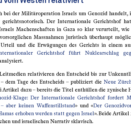
 vom Westen relativiert
h bei der Militäroperation Israels um Genozid handelt, i
 gerichtsnotorisch. Der Internationale Gerichtshof ha
Israels Machenschaften in Gaza so klar verurteilt, wie 
orsorglichen Massnahmen juristisch überhaupt mögli
Urteil und die Erwägungen des Gerichts in einem au
nternationaler Gerichtshof führt Nuklearschlag geg
analysiert.
Leitmedien relativieren den Entscheid bis zur Unkenntl
 – dem Tage des Entscheids – publiziert die
Neue Zürch
 Artikel dazu – bereits die Titel enthüllen die zynische
ozid-Klage: Der Internationale Gerichtshof fordert 
 – aber keinen Waffenstillstand
» und «
Der Genozidvo
Hamas erhoben werden statt gegen Israel
». Beide Artike
hen und israelischen Narrativ sklavisch.