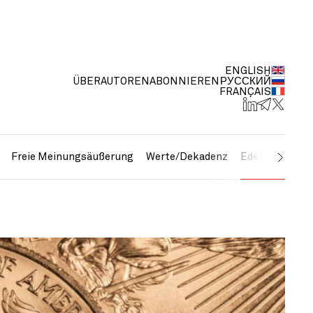
ENGLISH
ÜBER
AUTOREN
ABONNIEREN
РУССКИЙ
FRANÇAIS
Freie Meinungsäußerung
Werte/Dekadenz
Edelmetalle