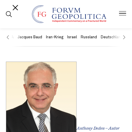
USA
Jacques Baud
Iran-Krieg
Israel
Russland
Deutschland
Ch
Anthony Deden – Autor