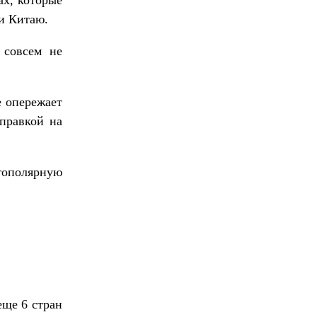
 и Китаю.
 совсем не
е опережает
правкой на
ополярную
еще 6 стран