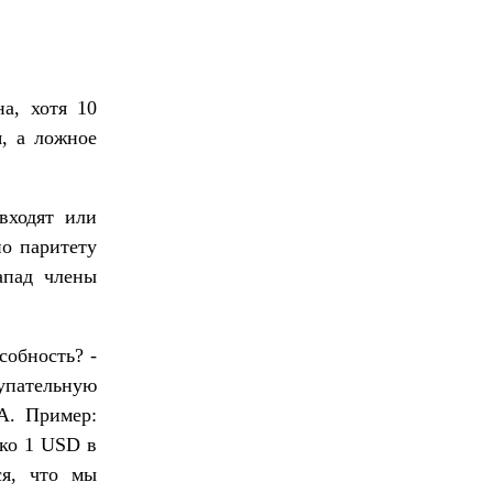
а, хотя 10
, а ложное
входят или
о паритету
апад члены
собность? -
упательную
А. Пример:
ько 1 USD в
ся, что мы