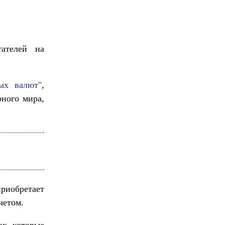
тателей на
ых валют"
,
ного мира,
риобретает
четом.
х, которые