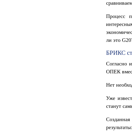
сравниваем
Процесс п
интересн
экономичес
ли это G20
БРИКС ст
Согласно 
ОПЕК вмест
Нет необхо
Уже извест
станут сам
Созданная
результаты