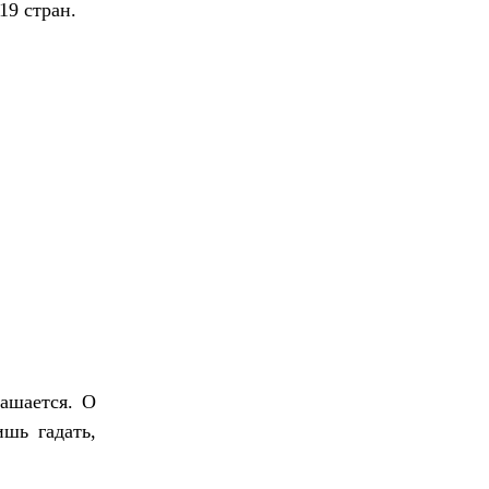
19 стран.
лашается. О
шь гадать,