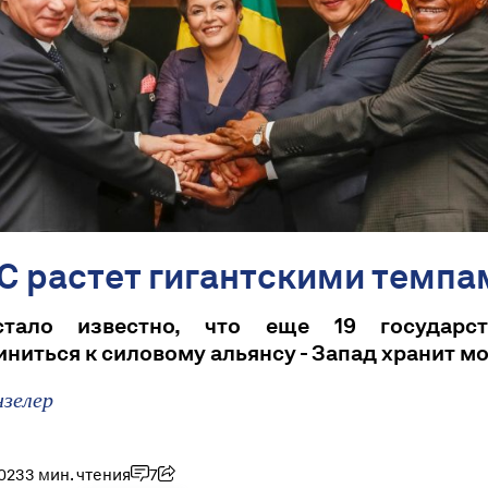
С растет гигантскими темпа
стало известно, что еще 19 государст
ниться к силовому альянсу - Запад хранит м
нзелер
2023
3 мин. чтения
7