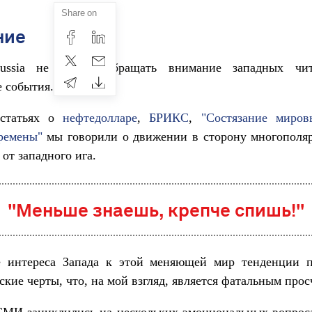
Share on
ние
Russia не устаёт обращать внимание западных чи
 события.
статьях о
нефтедолларе
,
БРИКС
,
"Состязание миров
ремены"
мы говорили о движении в сторону многополяр
 от западного ига.
"Меньше знаешь, крепче спишь!"
е интереса Запада к этой меняющей мир тенденции п
ские черты, что, на мой взгляд, является фатальным прос
СМИ зациклились на нескольких эмоциональных вопроса