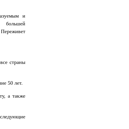
казуемым и
х большей
. Переживет
 все страны
ие 50 лет.
ту, а также
 следующие