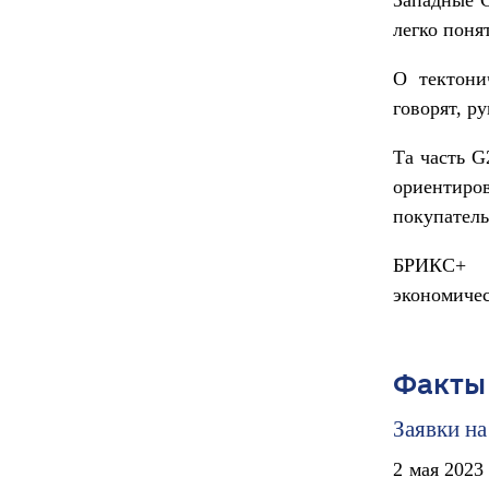
легко поня
О тектони
говорят, р
Та часть G
ориентиро
покупатель
БРИКС+ с
экономичес
Факты
Заявки на
2 мая 2023