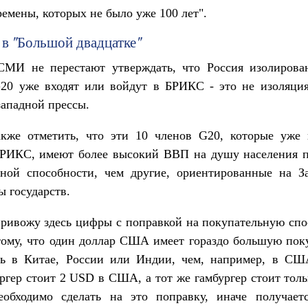
ремены, которых не было уже 100 лет".
 в "Большой двадцатке"
СМИ не перестают утверждать, что Россия изолирован
G20 уже входят или войдут в БРИКС - это не изоляция
западной прессы.
акже отметить, что эти 10 членов G20, которые уже 
БРИКС, имеют более высокий ВВП на душу населения п
ьной способности, чем другие, ориентированные на З
ы государств.
ривожу здесь цифры с поправкой на покупательную спо
тому, что один доллар США имеет гораздо большую пок
ть в Китае, России или Индии, чем, например, в СШ
ргер стоит 2 USD в США, а тот же гамбургер стоит тол
еобходимо сделать на это поправку, иначе получает