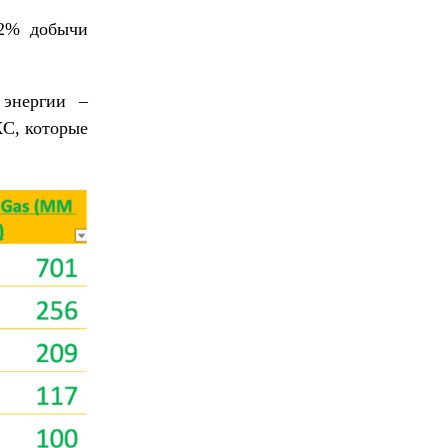
2% добычи
 энергии –
КС, которые