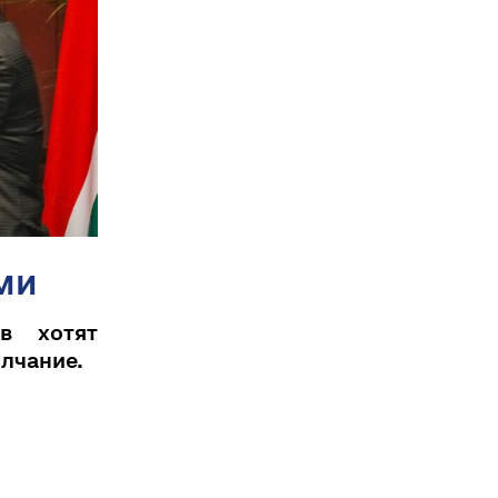
ми
в хотят
олчание.