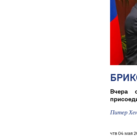
БРИК
Вчера 
присоеди
Питер Хе
чтв 04 мая 