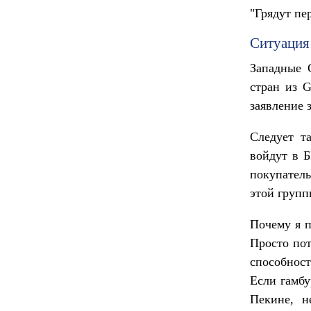
"Грядут пе
Ситуация
Западные 
стран из 
заявление 
Следует т
войдут в 
покупател
этой групп
Почему я п
Просто по
способнос
Если гамбу
Пекине, н