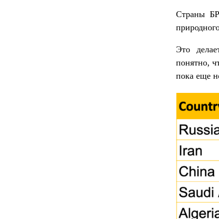
Страны Б
природного
Это делае
понятно, ч
пока еще н