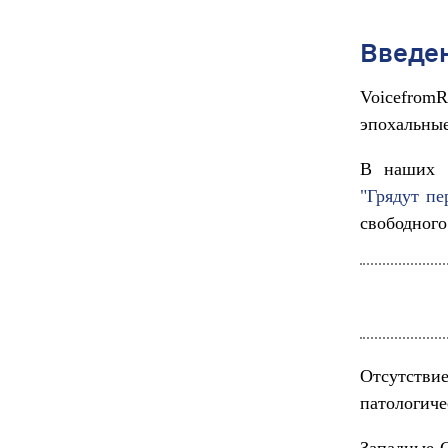
Введе
Voicefrom
эпохальные
В наших 
"Грядут пе
свободного
Отсутстви
патологиче
Западные 