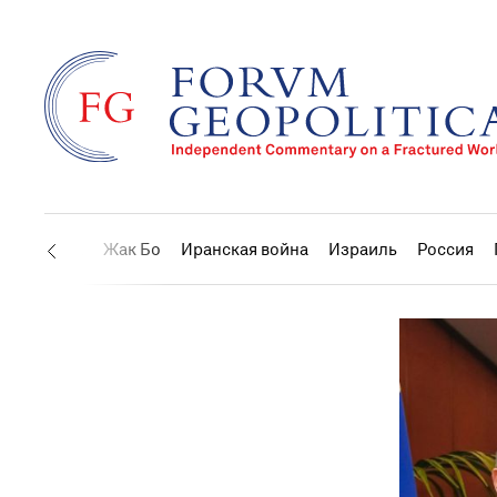
США
Жак Бо
Иранская война
Израиль
Россия