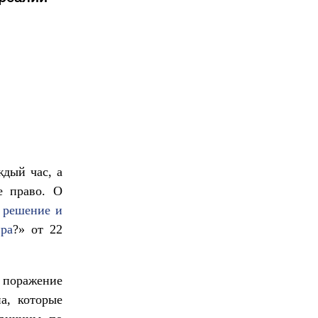
ждый час, а
е право. О
 решение и
ира
?» от 22
е поражение
а, которые