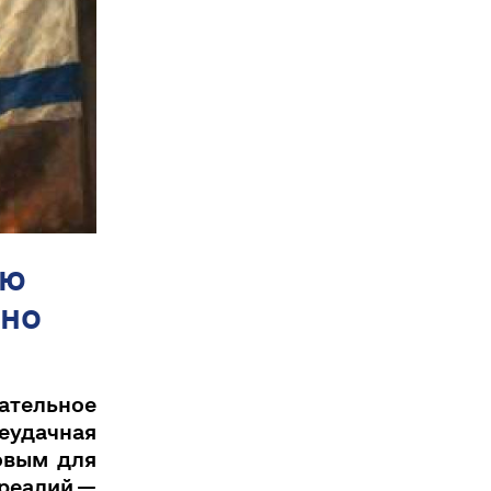
ую
 но
ательное
Неудачная
ковым для
 реалий —