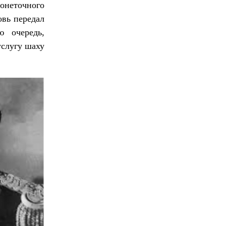
онеточного
овь передал
 очередь,
услугу шаху