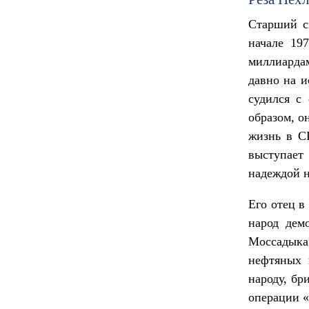
Реза Пехл
Старший с
начале 19
миллиардам
давно на и
судился с
образом, о
жизнь в С
выступае
надеждой н
Его отец в
народ дем
Моссадыка.
нефтяных 
народу, бр
операции 