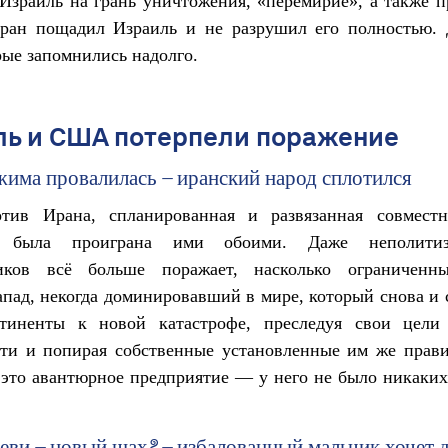
Израиль на грань уничтожения, «перемирие», а также 
ран пощадил Израиль и не разрушил его полностью. 
рые запомнились надолго.
ль и США потерпели поражение
жима провалилась – иранский народ сплотился
тив Ирана, спланированная и развязанная совме
, была проиграна ими обоими. Даже неполитиз
иков всё больше поражает, насколько ограничен
апад, некогда доминировавший в мире, который снова и 
тиненты к новой катастрофе, преследуя свои цели
сти и попирая собственные установленные им же прави
 это авантюрное предприятие — у него не было никаки