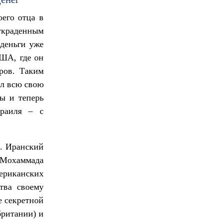
денег
его отца в
украденным
 деньги уже
США, где он
ров. Таким
ил всю свою
ы и теперь
раиля – с
а. Иранский
 Мохаммада
мериканских
тва своему
е секретной
британии) и