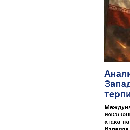
Анали
Запад
терпи
Междуна
искажени
атака на
Израиля.