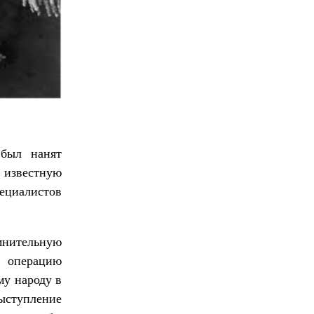
 был нанят
о известную
ециалистов
мнительную
ь операцию
му народу в
ыступление