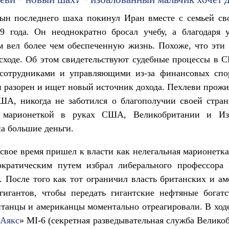
еви – новый шах? – избалованный мальчик хочет 
ын последнего шаха покинул Иран вместе с семьей сво
79 года. Он неоднократно бросал учебу, а благодаря 
 вел более чем обеспеченную жизнь. Похоже, что эти
сходе. Об этом свидетельствуют судебные процессы в 
 сотрудниками и управляющими из-за финансовых спо
н разорен и ищет новый источник дохода. Пехлеви прож
ША, никогда не заботился о благополучии своей стран
т марионеткой в руках США, Великобритании и Из
а большие деньги.
 свое время пришел к власти как нелегальная марионетк
ократическим путем избрал либерального профессора
 После того как тот ограничил власть британских и а
гигантов, чтобы передать гигантские нефтяные богатс
итанцы и американцы моментально отреагировали. В ход
«
Аякс
» MI-6 (секретная разведывательная служба Велико