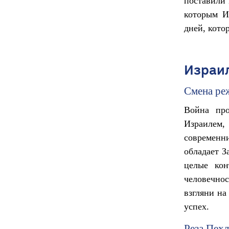
поставили 
которым И
дней, кото
Израи
Смена ре
Война про
Израилем
современн
обладает З
целые кон
человечно
взгляни на
успех.