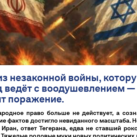
з незаконной войны, котор
 ведёт с воодушевлением —
т поражение.
родное право больше не действует, а созн
е фактов достигло невиданного масштаба. 
 Иран, ответ Тегерана, едва не ставший ро
 Тяжелые родовые муки новых политических