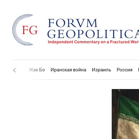
США
Жак Бо
Иранская война
Израиль
Россия