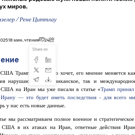
ух миров.
нзелер
/
Рене Циттлау
2025
18 мин. чтения
24
Share on
ление
США Трамп делает, что хочет, его мнение меняется ка
вия нарушают как американское, так и международно
 США на Иран мы уже писали в статье «
Трамп принял
 Ирану — это будет иметь последствия - для всего м
рь у нас есть новые данные.
тье мы рассматриваем полное военное и стратегическо
 США в их атаках на Иран, ответные действия Иран