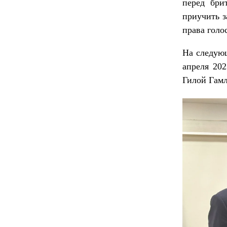
перед бри
приучить з
права голо
На следующ
апреля 20
Гилой Гамл