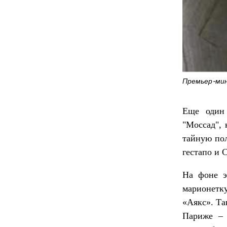
Премьер-мин
Еще один 
"Моссад", 
тайную по
гестапо и 
На фоне э
марионетк
«Аякс». Та
Париже – 