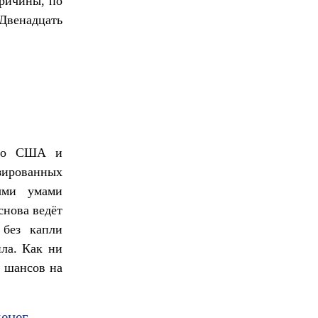
причины, по
Двенадцать
стно США и
ированных
ными умами
снова ведёт
 без капли
ла. Как ни
х шансов на