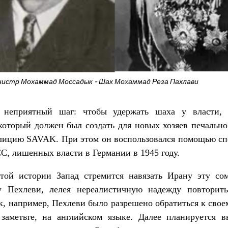
истр Мохаммад Моссадык - Шах Мохаммад Реза Пахлави
неприятный шаг: чтобы удержать шаха у власти,
который должен был создать для новых хозяев печальн
лицию SAVAK. При этом он воспользовался помощью сп
СС, лишенных власти в Германии в 1945 году.
той истории Запад стремится навязать Ирану эту со
у Пехлеви, лелея нереалистичную надежду повторит
к, например, Пехлеви было разрешено обратиться к свое
заметьте, на английском языке. Далее планируется в