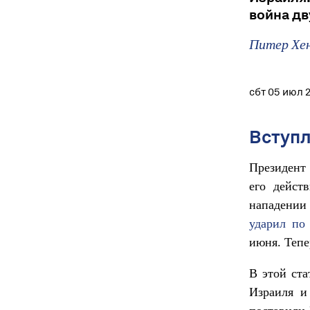
война дв
Питер Хе
сбт 05 июл 
Вступ
Президент 
его дейст
нападении
ударил по
июня. Тепе
В этой ста
Израиля и