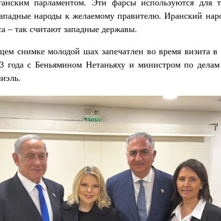
танским парламентом. Эти фарсы используются для т
ападные народы к желаемому правителю. Иранский нар
са – так считают западные державы.
ем снимке молодой шах запечатлен во время визита в
23 года с Беньямином Нетаньяху и министром по делам
иэль.