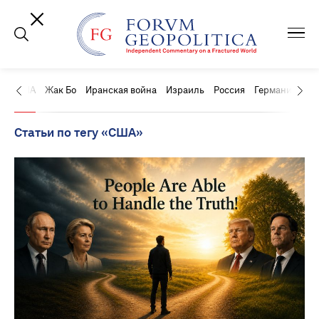
США
Жак Бо
Иранская война
Израиль
Россия
Германия
Ки
Статьи по тегу «США»