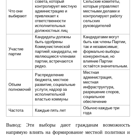
совета, который
Сельские комитеты,
контролирует местную
которые управляют
Что они
администрацию и
местными делами и
выбирают
привлекает к
контролируют работу
ответственности
сельских
исполнительных
руководителей
должностных лиц
Кандидаты должны
Кандидатами могут
быть одобрены
быть как члены Партии,
Коммунистической
так и независимые;
Участие
партией; кандидаты, не
формально выборы
партии
являющиеся членами
конкурентные, но
партии, встречаются
влияние Партии
редко.
остаётся значительным.
Местная
Распределение
администрация,
бюджета, местное
местная
Объем
развитие, социальные
инфраструктура,
полномочий
услуги, надзор за
разрешение споров,
исполнительной
социальное
властью коммуны
обеспечение
Обычно каждые три
Частота
Каждые пять лет
года
Вывод: Эти выборы дают гражданам возможность
напрямую влиять на формирование местной политики и